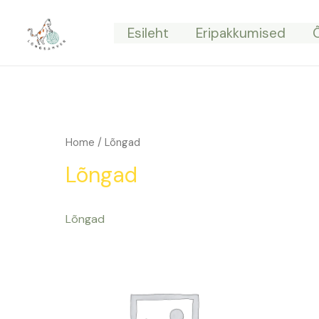
Skip
to
Esileht
Eripakkumised
content
Home
/ Lõngad
Lõngad
Lõngad