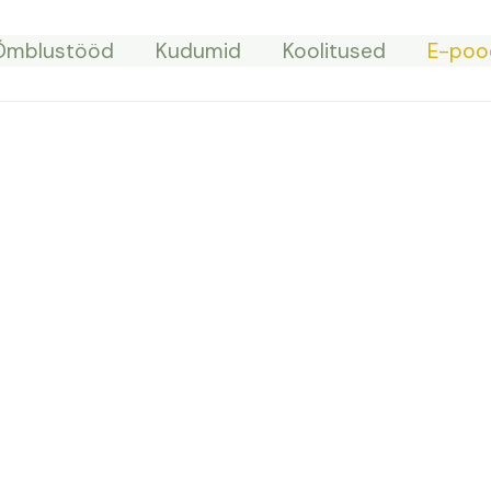
Õmblustööd
Kudumid
Koolitused
E-poo