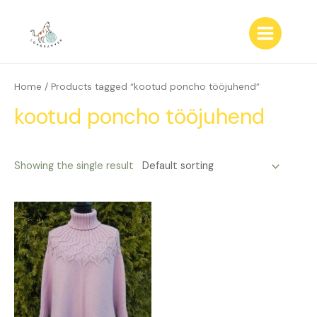
Skip
to
content
Main
Menu
Home
/ Products tagged “kootud poncho tööjuhend”
kootud poncho tööjuhend
Showing the single result