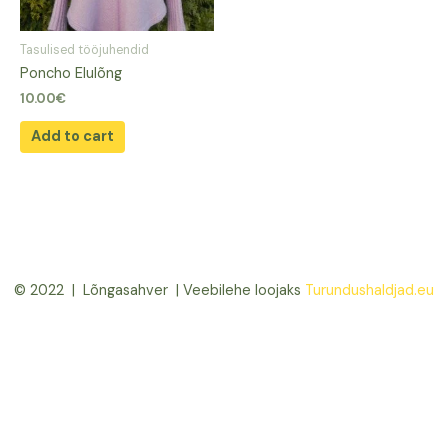
Tasulised tööjuhendid
Poncho Elulõng
10.00
€
Add to cart
© 2022 | Lõngasahver | Veebilehe loojaks
Turundushaldjad.eu