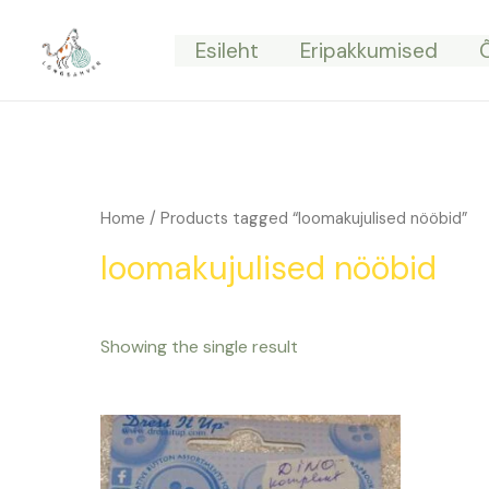
Skip
to
Esileht
Eripakkumised
content
Home
/ Products tagged “loomakujulised nööbid”
loomakujulised nööbid
Showing the single result