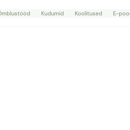
Õmblustööd
Kudumid
Koolitused
E-poo