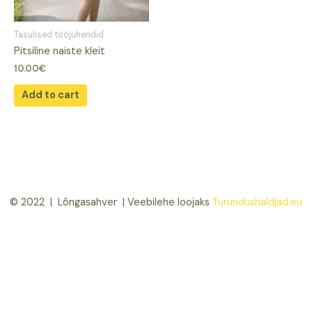
Tasulised tööjuhendid
Pitsiline naiste kleit
10.00
€
Add to cart
© 2022 | Lõngasahver | Veebilehe loojaks
Turundushaldjad.eu