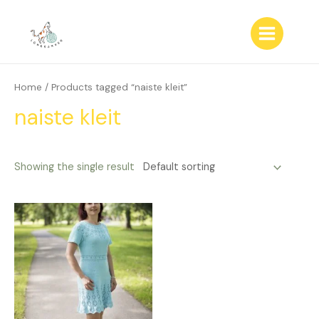
Skip
to
content
Main
Menu
Home
/ Products tagged “naiste kleit”
naiste kleit
Showing the single result