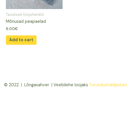
Tasulised tööjuhendid
Mõnusad peapaelad
6.00
€
Add to cart
© 2022 | Lõngasahver | Veebilehe loojaks
Turundushaldjad.eu