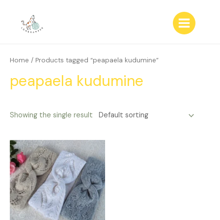
Skip
to
content
Main
Menu
Home
/ Products tagged “peapaela kudumine”
peapaela kudumine
Showing the single result