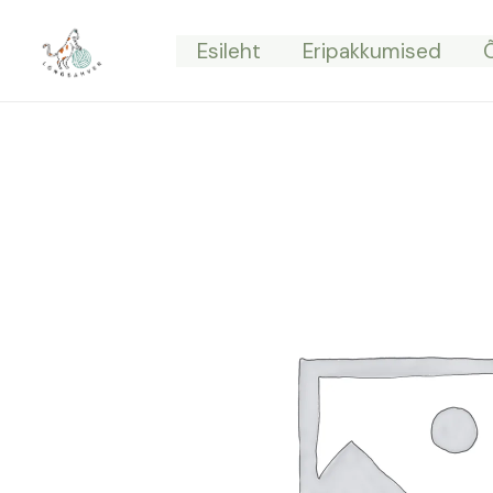
Skip
to
Esileht
Eripakkumised
content