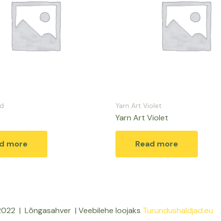
id
Yarn Art Violet
Yarn Art Violet
d more
Read more
022 | Lõngasahver | Veebilehe loojaks
Turundushaldjad.eu