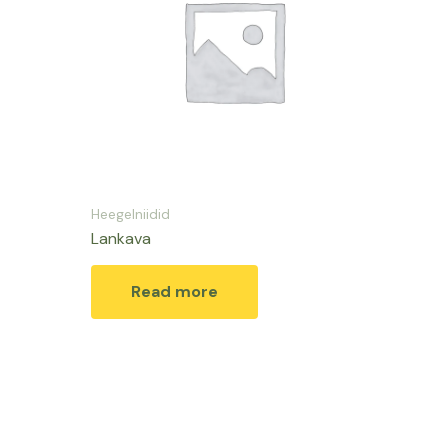
Heegelniidid
Lankava
Read more