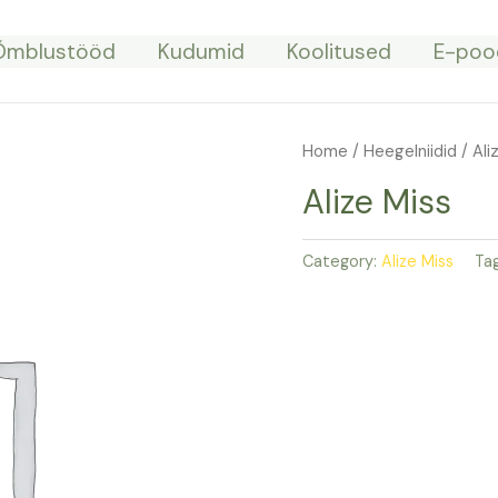
Õmblustööd
Kudumid
Koolitused
E-poo
Home
/
Heegelniidid
/
Ali
Alize Miss
Category:
Alize Miss
Ta