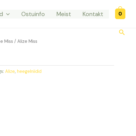
d
Ostuinfo
Meist
Kontakt
0
Searc
ze Miss
/ Alize Miss
gs:
Alize
,
heegelniidid