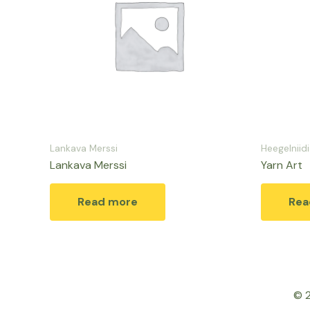
Lankava Merssi
Heegelniid
Lankava Merssi
Yarn Art
Read more
Rea
© 2