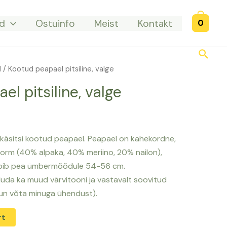
d
Ostuinfo
Meist
Kontakt
0
Searc
d
/ Kootud peapael pitsiline, valge
l pitsiline, valge
i käsitsi kootud peapael. Peapael on kahekordne,
torm (40% alpaka, 40% meriino, 20% nailon),
obib pea ümbermõõdule 54-56 cm.
duda ka muud värvitooni ja vastavalt soovitud
lun võta minuga ühendust).
rt