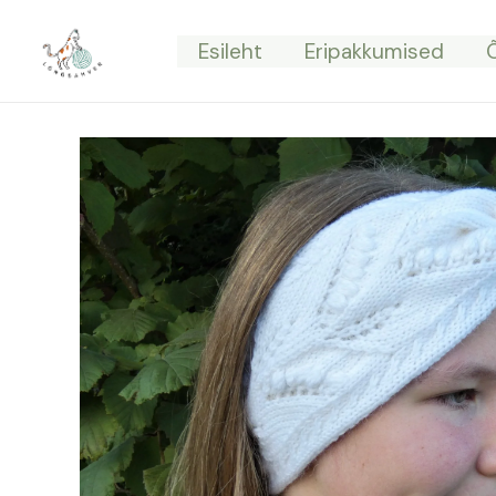
Skip
to
Esileht
Eripakkumised
content