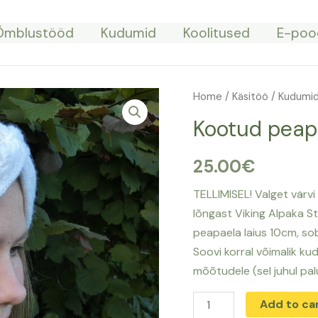
Õmblustööd
Kudumid
Koolitused
E-poo
Home
/
Käsitöö
/
Kudumi
Kootud peapae
25.00
€
TELLIMISEL! Valget värv
lõngast Viking Alpaka S
peapaela laius 10cm, s
Soovi korral võimalik ku
mõõtudele (sel juhul pa
Kootud
Add to ca