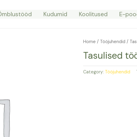
Õmblustööd
Kudumid
Koolitused
E-poo
Home
/
Tööjuhendid
/ Tas
Tasulised tö
Category:
Tööjuhendid