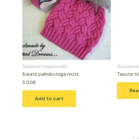
Tasulised tööjuhendid
Tööjuhend
Ilusate palmikutega müts
Tasuta t
5.00
€
Rea
Add to cart