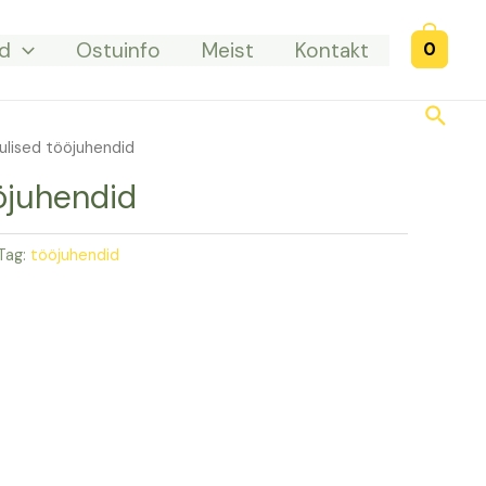
d
Ostuinfo
Meist
Kontakt
0
Searc
ulised tööjuhendid
öjuhendid
Tag:
tööjuhendid