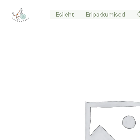
Skip
to
Esileht
Eripakkumised
content