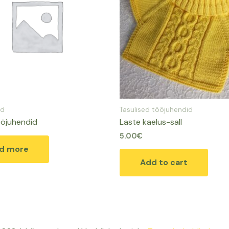
id
Tasulised tööjuhendid
ööjuhendid
Laste kaelus-sall
5.00
€
d more
Add to cart